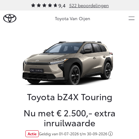
9,4
522 beoordelingen
Toyota Van Oijen
Over Ons
Modellen
Ons bedrijf
Occasions
Ons bedrijf
Aygo X
Yaris
Historie
HYBRIDE
HYBRIDE
Verhuur
Toyota bZ4X Touring
Nieuws & Acties
Contact en Route
Nu met € 2.500,- extra
Vacatures
Onderhoud
inruilwaarde
Klantbeoordelingen
Vanaf € 23.750,-
Vanaf € 27.195,-
Actie
Geldig van
01-07-2026
t/m
30-09-2026
Diensten
Service & Onderhoud