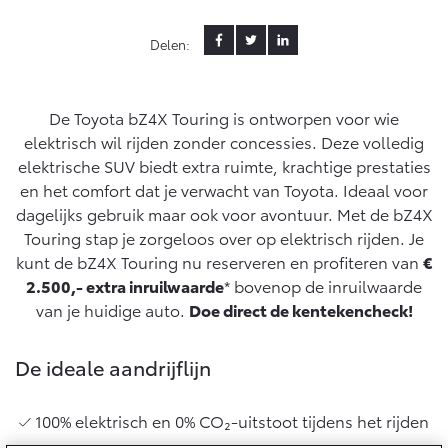
Yaris Cross
Urban Cruiser
Delen:
Werkplaatsafspraak
Zakelijk
HYBRIDE
BATTERIJ-ELEKTRISCH
Private Lease
Onderhoud op Maat
APK
Wat is Private Lease?
De Toyota bZ4X Touring is ontworpen voor wie
Zakelijk
Werkplaatsafspraak maken
Airco check
elektrisch wil rijden zonder concessies. Deze volledig
Bereken je maandbedrag
Vakantiecheck
elektrische SUV biedt extra ruimte, krachtige prestaties
Private Lease voor ZZP
Toyota voor de zaak
Contact en Route
en het comfort dat je verwacht van Toyota. Ideaal voor
Hybride Zekerheid Controle
Vanaf € 31.895,-
Vanaf € 32.995,-
Leaserijder
dagelijks gebruik maar ook voor avontuur. Met de bZ4X
Toyota handleidingen
ZZP
Touring stap je zorgeloos over op elektrisch rijden. Je
Financieren
Schade melden
Toyota Service Informatie (SIL)
kunt de bZ4X Touring nu reserveren en profiteren van
€
Wagenparkbeheer
Corolla Hatchback
Corolla Touring Sports
2.500,- extra inruilwaarde
* bovenop de inruilwaarde
HYBRIDE
HYBRIDE
Toyota Betaalplan
Plan een proefrit
van je huidige auto.
Doe direct de kentekencheck!
Schade & Garantie
Leasen
Vraag een brochure aan
Oplaadservice
De ideale aandrijflijn
Toyota Pechhulp
Financial Lease
Schade & Glasherstel
Thuislaadpakketten
Operational Lease
Bekijk de verwachte modellen
100% elektrisch en 0% CO₂-uitstoot tijdens het rijden
10 jaar Toyota garantie
Vanaf € 33.495,-
Vanaf € 35.495,-
Laadpas