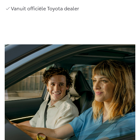
Vanaf € 76.695,-
Vanaf € 27.945,-
Vanuit officiële Toyota dealer
Proace (excl. BTW)
Proace Verso
OOK ALS BATTERIJ-
BATTERIJ-ELEKTRISCH
ELEKTRISCH
Vanaf € 37.500,-
Vanaf € 55.950,-
Proace Max (excl. BTW)
Hilux (excl. BTW)
OOK ALS BATTERIJ-
OOK ALS BATTERIJ-
ELEKTRISCH
ELEKTRISCH