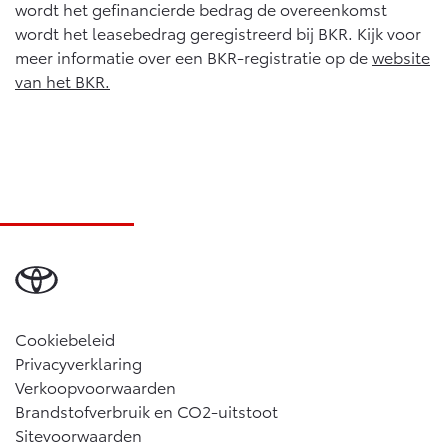
Vanaf € 76.695,-
Vanaf € 27.945,-
wordt het gefinancierde bedrag de overeenkomst
wordt het leasebedrag geregistreerd bij BKR. Kijk voor
meer informatie over een BKR-registratie op de
website
Proace (excl. BTW)
Proace Verso
van het BKR.
OOK ALS BATTERIJ-
BATTERIJ-ELEKTRISCH
ELEKTRISCH
Vanaf € 37.500,-
Vanaf € 55.950,-
Proace Max (excl. BTW)
Hilux (excl. BTW)
OOK ALS BATTERIJ-
OOK ALS BATTERIJ-
Cookiebeleid
ELEKTRISCH
ELEKTRISCH
Privacyverklaring
Verkoopvoorwaarden
Brandstofverbruik en CO2-uitstoot
Sitevoorwaarden