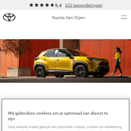
9,4
522 beoordelingen
Toyota Van Oijen
Over Ons
Modellen
Ons bedrijf
Occasions
Ons bedrijf
Aygo X
Yaris
Historie
HYBRIDE
HYBRIDE
Verhuur
Nieuws & Acties
Contact en Route
BKR-registratie
Vacatures
Onderhoud
Klantbeoordelingen
Wij gebruiken cookies om je optimaal van dienst te
zijn
Vanaf € 23.750,-
Vanaf € 27.195,-
Verplicht bij een (auto)financiering
Diensten
Deze website maakt gebruik van essentiële cookies, cookies ter verbetering
Service & Onderhoud