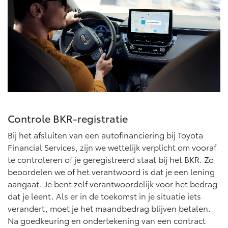
Multimedia
Connected check
Navigatie updates
bZ4X
bZ4X Touring
BATTERIJ-ELEKTRISCH
BATTERIJ-ELEKTRISCH
Vanaf € 39.995,-
Vanaf € 48.995,-
Controle BKR-registratie
Bij het afsluiten van een autofinanciering bij Toyota
Financial Services, zijn we wettelijk verplicht om vooraf
Mirai
Proace City (excl. BTW)
WATERSTOF-ELEKTRISCH
OOK ALS BATTERIJ-
te controleren of je geregistreerd staat bij het BKR. Zo
ELEKTRISCH
beoordelen we of het verantwoord is dat je een lening
aangaat. Je bent zelf verantwoordelijk voor het bedrag
dat je leent. Als er in de toekomst in je situatie iets
verandert, moet je het maandbedrag blijven betalen.
Na goedkeuring en ondertekening van een contract