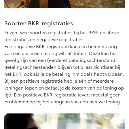
10 jaar batterijgarantie
Energie en slim laden
Bedrijfswagens
Toyota fabrieksgarantie
Corolla Cross
Toyota C-HR
HYBRIDE
OOK ALS PLUG-IN
Soorten BKR-registraties
HYBRIDE
Bedrijfswagens op maat
Verzekeren
Onderdelen & Accessoires
Er zijn twee soorten registraties bij het BKR: positieve
Financieren of leasen
registraties en negatieve registraties.
Toyota Autoverzekering
Verzekeren
Onderdelen
Een negatieve BKR-registratie kan een belemmering
Toyota Hybride Autoverzekering
vormen als je een lening wilt afsluiten. Deze kan het
Accessoires
gevolg zijn van een (eerdere) betalingsachterstand.
Vanaf € 39.995,-
Vanaf € 36.495,-
Banden
Betalingsachterstanden blijven tot 5 jaar zichtbaar bij
het BKR, ook als je de betaling inmiddels hebt voldaan.
Bij een positieve registratie heb je één of meerdere
Connected
Toyota C-HR+
RAV4
BATTERIJ-ELEKTRISCH
PLUG-IN HYBRIDE
leningen lopen en betaal je de kosten van de lening op
tijd. Een positieve BKR-registratie levert meestal geen
Connected Services
problemen op bij het aangaan van een nieuwe lening.
MyToyota login
MyToyota App
Abonnementen
Vanaf € 37.995,-
Vanaf € 49.995,-