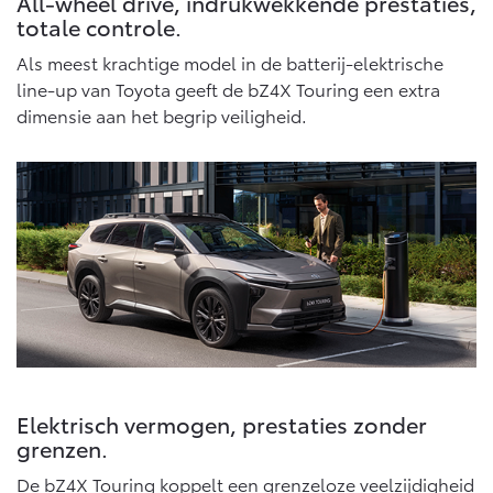
All-wheel drive, indrukwekkende prestaties,
Vanaf € 46.301,-
Vanaf € 56.570,-
totale controle.
Als meest krachtige model in de batterij-elektrische
line-up van Toyota geeft de bZ4X Touring een extra
Land Cruiser (excl. BTW)
dimensie aan het begrip veiligheid.
Vanaf € 89.986,-
Elektrisch vermogen, prestaties zonder
grenzen.
De bZ4X Touring koppelt een grenzeloze veelzijdigheid