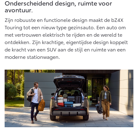
Multimedia
Onderscheidend design, ruimte voor
avontuur.
Connected check
Navigatie updates
Zijn robuuste en functionele design maakt de bZ4X
bZ4X
bZ4X Touring
BATTERIJ-ELEKTRISCH
BATTERIJ-ELEKTRISCH
Touring tot een nieuw type gezinsauto. Een auto om
met vertrouwen elektrisch te rijden en de wereld te
ontdekken. Zijn krachtige, eigentijdse design koppelt
de kracht van een SUV aan de stijl en ruimte van een
moderne stationwagen.
Vanaf € 39.995,-
Vanaf € 48.995,-
Mirai
Proace City (excl. BTW)
WATERSTOF-ELEKTRISCH
OOK ALS BATTERIJ-
ELEKTRISCH