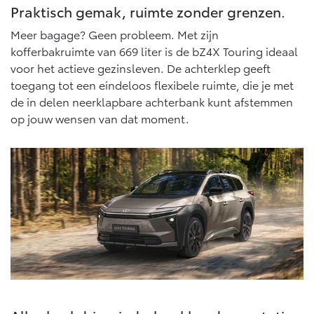
Vanaf € 76.695,-
Vanaf € 27.945,-
Praktisch gemak, ruimte zonder grenzen.
Meer bagage? Geen probleem. Met zijn
kofferbakruimte van 669 liter is de bZ4X Touring ideaal
Proace (excl. BTW)
Proace Verso
OOK ALS BATTERIJ-
BATTERIJ-ELEKTRISCH
voor het actieve gezinsleven. De achterklep geeft
ELEKTRISCH
toegang tot een eindeloos flexibele ruimte, die je met
de in delen neerklapbare achterbank kunt afstemmen
op jouw wensen van dat moment.
Vanaf € 37.500,-
Vanaf € 55.950,-
Proace Max (excl. BTW)
Hilux (excl. BTW)
OOK ALS BATTERIJ-
OOK ALS BATTERIJ-
ELEKTRISCH
ELEKTRISCH