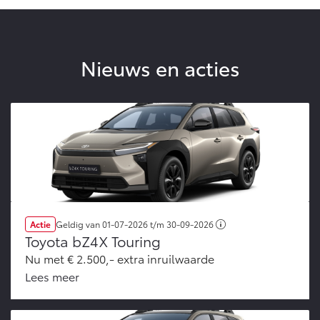
Nieuws en acties
Actie
Geldig van
01-07-2026
t/m
30-09-2026
Toyota bZ4X Touring
Nu met € 2.500,- extra inruilwaarde
Lees meer