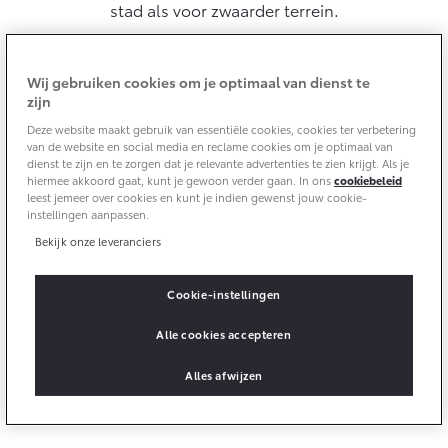
10 jaar batterijgarantie
stad als voor zwaarder terrein.
Energie en slim laden
Bedrijfswagens
Toyota fabrieksgarantie
Corolla Cross
Toyota C-HR
HYBRIDE
OOK ALS PLUG-IN
Wij gebruiken cookies om je optimaal van dienst te
HYBRIDE
Bedrijfswagens op maat
Verzekeren
zijn
Onderdelen & Accessoires
Financieren of leasen
Deze website maakt gebruik van essentiële cookies, cookies ter verbetering
Toyota Autoverzekering
Verzekeren
van de website en social media en reclame cookies om je optimaal van
Onderdelen
dienst te zijn en te zorgen dat je relevante advertenties te zien krijgt. Als je
Toyota Hybride Autoverzekering
hiermee akkoord gaat, kunt je gewoon verder gaan. In ons
cookiebeleid
Accessoires
leest jemeer over cookies en kunt je indien gewenst jouw cookie-
Vanaf € 39.995,-
Vanaf € 36.495,-
Banden
instellingen aanpassen.
Bekijk onze leveranciers
Connected
Toyota C-HR+
RAV4
Cookie-instellingen
BATTERIJ-ELEKTRISCH
PLUG-IN HYBRIDE
Connected Services
Alle cookies accepteren
MyToyota login
Alles afwijzen
MyToyota App
Abonnementen
Vanaf € 37.995,-
Vanaf € 49.995,-