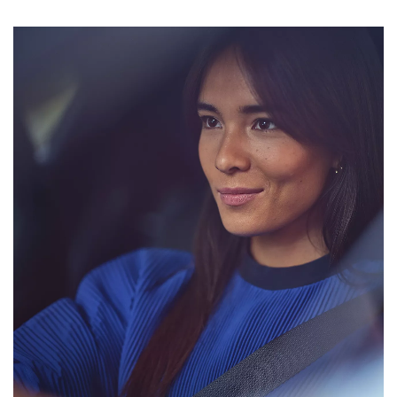
Vanaf € 76.695,-
Vanaf € 27.945,-
Proace (excl. BTW)
Proace Verso
OOK ALS BATTERIJ-
BATTERIJ-ELEKTRISCH
ELEKTRISCH
Vanaf € 37.500,-
Vanaf € 55.950,-
Proace Max (excl. BTW)
Hilux (excl. BTW)
OOK ALS BATTERIJ-
OOK ALS BATTERIJ-
ELEKTRISCH
ELEKTRISCH