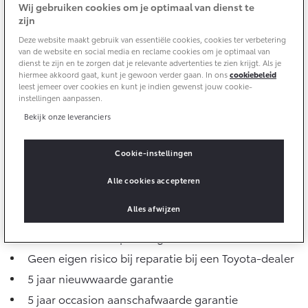
Multimedia
Wij gebruiken cookies om je optimaal van dienst te
Connected check
zijn
Navigatie updates
Deze website maakt gebruik van essentiële cookies, cookies ter verbetering
bZ4X
bZ4X Touring
van de website en social media en reclame cookies om je optimaal van
BATTERIJ-ELEKTRISCH
BATTERIJ-ELEKTRISCH
dienst te zijn en te zorgen dat je relevante advertenties te zien krijgt. Als je
hiermee akkoord gaat, kunt je gewoon verder gaan. In ons
cookiebeleid
leest jemeer over cookies en kunt je indien gewenst jouw cookie-
instellingen aanpassen.
Bekijk onze leveranciers
Vanaf € 39.995,-
Vanaf € 48.995,-
Cookie-instellingen
Alle cookies accepteren
Mirai
Proace City (excl. BTW)
Alles afwijzen
Jouw voordelen in één oogopslag
WATERSTOF-ELEKTRISCH
OOK ALS BATTERIJ-
ELEKTRISCH
Start met 5% instapkorting
Geen eigen risico bij reparatie bij een Toyota-dealer
5 jaar nieuwwaarde garantie
5 jaar occasion aanschafwaarde garantie