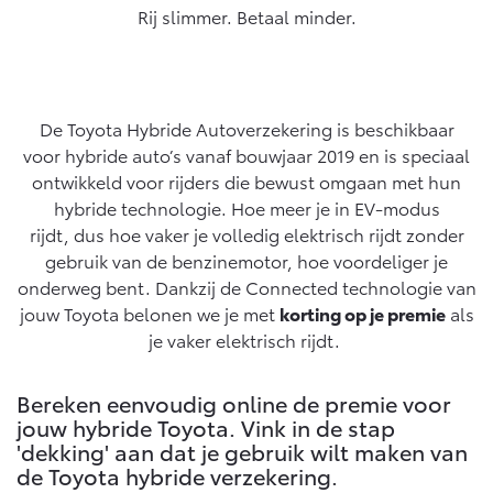
Rij slimmer. Betaal minder.
Yaris Cross
Urban Cruiser
Werkplaatsafspraak
Zakelijk
HYBRIDE
BATTERIJ-ELEKTRISCH
Private Lease
Onderhoud op Maat
APK
Wat is Private Lease?
De Toyota Hybride Autoverzekering is beschikbaar
Zakelijk
Werkplaatsafspraak maken
Airco check
voor hybride auto’s vanaf bouwjaar 2019 en is speciaal
Bereken je maandbedrag
Vakantiecheck
ontwikkeld voor rijders die bewust omgaan met hun
Private Lease voor ZZP
Toyota voor de zaak
Contact en Route
hybride technologie. Hoe meer je in EV-modus
Hybride Zekerheid Controle
Vanaf € 31.895,-
Vanaf € 32.995,-
Leaserijder
rijdt, dus hoe vaker je volledig elektrisch rijdt zonder
Toyota handleidingen
ZZP
gebruik van de benzinemotor, hoe voordeliger je
Financieren
Schade melden
Toyota Service Informatie (SIL)
onderweg bent. Dankzij de Connected technologie van
Wagenparkbeheer
Corolla Hatchback
Corolla Touring Sports
jouw Toyota belonen we je met
korting op je premie
als
HYBRIDE
HYBRIDE
Toyota Betaalplan
Plan een proefrit
je vaker elektrisch rijdt.
Schade & Garantie
Leasen
Vraag een brochure aan
Oplaadservice
Bereken eenvoudig online de premie voor
Toyota Pechhulp
jouw hybride Toyota. Vink in de stap
Financial Lease
Schade & Glasherstel
'dekking' aan dat je gebruik wilt maken van
Thuislaadpakketten
Operational Lease
Bekijk de verwachte modellen
10 jaar Toyota garantie
Vanaf € 33.495,-
Vanaf € 35.495,-
de Toyota hybride verzekering.
Laadpas