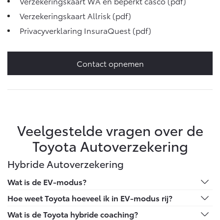
Verzekeringskaart WA en beperkt casco
(pdf)
Verzekeringskaart Allrisk
(pdf)
Privacyverklaring InsuraQuest
(pdf)
Contact opnemen
Veelgestelde vragen over de
Toyota Autoverzekering
Hybride Autoverzekering
Wat is de EV-modus?
In EV-modus rijden betekent het rijden op alleen de
Hoe weet Toyota hoeveel ik in EV-modus rij?
elektromotor, zonder benzinemotor. Je Toyota schakelt
De nieuwste Toyota-auto's zijn volledig verbonden via
Wat is de Toyota hybride coaching?
hier automatisch naar over bij lage snelheid of rustig