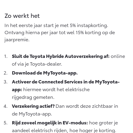
Vanaf € 46.301,-
Vanaf € 56.570,-
Zo werkt het
In het eerste jaar start je met 5% instapkorting.
Land Cruiser (excl. BTW)
Ontvang hierna per jaar tot wel 15% korting op de
jaarpremie.
Sluit de Toyota Hybride Autoverzekering af:
online
of via je Toyota-dealer.
Download de MyToyota-app
.
Vanaf € 89.986,-
Activeer de Connected Services in de MyToyota-
app:
hiermee wordt het elektrische
rijgedrag gemeten.
Verzekering actief?
Dan wordt deze zichtbaar in
de MyToyota-app.
Rijd zoveel mogelijk in EV-modus:
hoe groter je
aandeel elektrisch rijden, hoe hoger je korting.