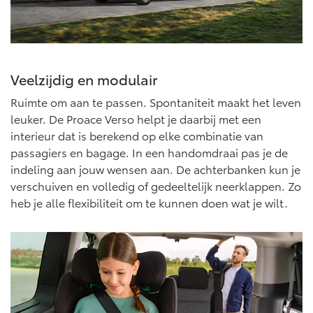
Multimedia
Connected check
Navigatie updates
bZ4X
bZ4X Touring
BATTERIJ-ELEKTRISCH
BATTERIJ-ELEKTRISCH
Veelzijdig en modulair
Ruimte om aan te passen. Spontaniteit maakt het leven
leuker. De Proace Verso helpt je daarbij met een
interieur dat is berekend op elke combinatie van
passagiers en bagage. In een handomdraai pas je de
Vanaf € 39.995,-
Vanaf € 48.995,-
indeling aan jouw wensen aan. De achterbanken kun je
verschuiven en volledig of gedeeltelijk neerklappen. Zo
heb je alle flexibiliteit om te kunnen doen wat je wilt.
Mirai
Proace City (excl. BTW)
WATERSTOF-ELEKTRISCH
OOK ALS BATTERIJ-
ELEKTRISCH