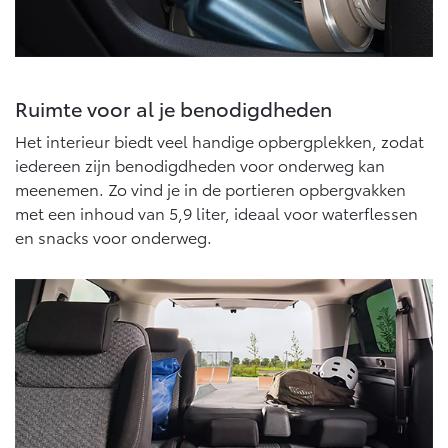
Vanaf € 46.301,-
Vanaf € 56.570,-
Land Cruiser (excl. BTW)
Ruimte voor al je benodigdheden
Het interieur biedt veel handige opbergplekken, zodat
iedereen zijn benodigdheden voor onderweg kan
meenemen. Zo vind je in de portieren opbergvakken
met een inhoud van 5,9 liter, ideaal voor waterflessen
en snacks voor onderweg.
Vanaf € 89.986,-