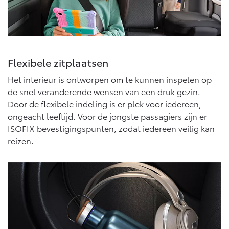
Vanaf € 76.695,-
Vanaf € 27.945,-
Proace (excl. BTW)
Proace Verso
OOK ALS BATTERIJ-
BATTERIJ-ELEKTRISCH
ELEKTRISCH
Flexibele zitplaatsen
Het interieur is ontworpen om te kunnen inspelen op
de snel veranderende wensen van een druk gezin.
Door de flexibele indeling is er plek voor iedereen,
ongeacht leeftijd. Voor de jongste passagiers zijn er
Vanaf € 37.500,-
Vanaf € 55.950,-
ISOFIX bevestigingspunten, zodat iedereen veilig kan
reizen.
Proace Max (excl. BTW)
Hilux (excl. BTW)
OOK ALS BATTERIJ-
OOK ALS BATTERIJ-
ELEKTRISCH
ELEKTRISCH