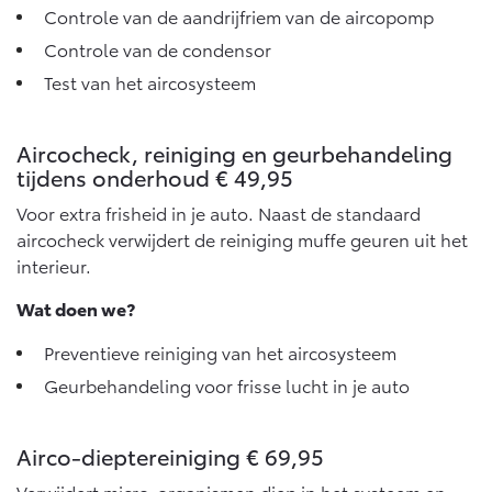
Multimedia
Controle van de aandrijfriem van de aircopomp
Connected check
Controle van de condensor
Navigatie updates
bZ4X
bZ4X Touring
Test van het aircosysteem
BATTERIJ-ELEKTRISCH
BATTERIJ-ELEKTRISCH
Aircocheck, reiniging en geurbehandeling
tijdens onderhoud € 49,95
Voor extra frisheid in je auto. Naast de standaard
aircocheck verwijdert de reiniging muffe geuren uit het
Vanaf € 39.995,-
Vanaf € 48.995,-
interieur.
Wat doen we?
Mirai
Proace City (excl. BTW)
WATERSTOF-ELEKTRISCH
OOK ALS BATTERIJ-
Preventieve reiniging van het aircosysteem
ELEKTRISCH
Geurbehandeling voor frisse lucht in je auto
Airco-dieptereiniging € 69,95
Verwijdert micro-organismen diep in het systeem en