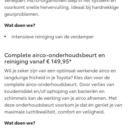
Vanaf € 76.695,-
Vanaf € 27.945,-
voorkomt snelle hervervuiling. Ideaal bij hardnekkige
geurproblemen.
Proace (excl. BTW)
Proace Verso
Wat doen we?
OOK ALS BATTERIJ-
BATTERIJ-ELEKTRISCH
ELEKTRISCH
Intensieve reiniging van de verdamper
Complete airco-onderhoudsbeurt en
reiniging vanaf € 149,95*
Vanaf € 37.500,-
Vanaf € 55.950,-
Wil je zeker zijn van een optimaal werkende airco en
langdurige frisheid in je Toyota? Kies dan voor de
complete airco-onderhoudsbeurt. Door verlies van
Proace Max (excl. BTW)
Hilux (excl. BTW)
koudemiddel en/of ophoping van bacteriën en
OOK ALS BATTERIJ-
OOK ALS BATTERIJ-
ELEKTRISCH
ELEKTRISCH
schimmels kan de werking van je airco afnemen. Met
deze onderhoudsbeurt voorkom je dat én geniet je van
maximale luchtkwaliteit, comfort en veiligheid.
Wat doen we?