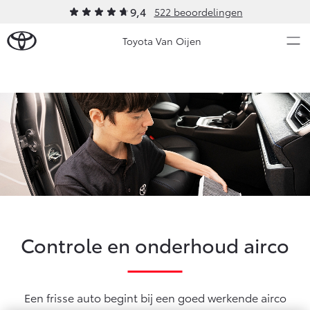
9,4
522 beoordelingen
Toyota Van Oijen
Over Ons
Modellen
Ons bedrijf
Occasions
Ons bedrijf
Aygo X
Yaris
Historie
HYBRIDE
HYBRIDE
Verhuur
Nieuws & Acties
Contact en Route
Controle en onderhoud airco
Vacatures
Onderhoud
Klantbeoordelingen
Vanaf € 23.750,-
Vanaf € 27.195,-
Een frisse auto begint bij een goed werkende airco
Diensten
Service & Onderhoud