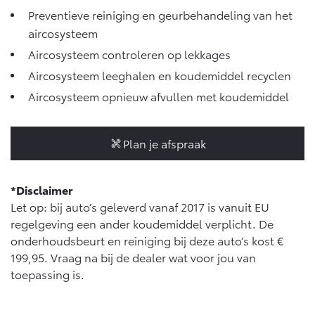
Vanaf € 46.301,-
Vanaf € 56.570,-
Preventieve reiniging en geurbehandeling van het
aircosysteem
Aircosysteem controleren op lekkages
Land Cruiser (excl. BTW)
Aircosysteem leeghalen en koudemiddel recyclen
Aircosysteem opnieuw afvullen met koudemiddel
Plan je afspraak
Vanaf € 89.986,-
*Disclaimer
Let op: bij auto’s geleverd vanaf 2017 is vanuit EU
regelgeving een ander koudemiddel verplicht. De
onderhoudsbeurt en reiniging bij deze auto’s kost €
199,95. Vraag na bij de dealer wat voor jou van
toepassing is.