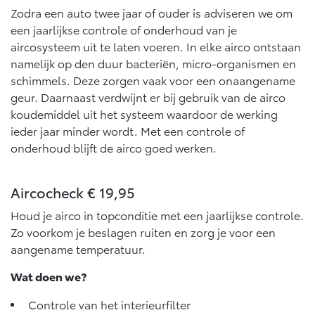
10 jaar batterijgarantie
Zodra een auto twee jaar of ouder is adviseren we om
Energie en slim laden
Bedrijfswagens
Toyota fabrieksgarantie
een jaarlijkse controle of onderhoud van je
Corolla Cross
Toyota C-HR
aircosysteem uit te laten voeren. In elke airco ontstaan
HYBRIDE
OOK ALS PLUG-IN
HYBRIDE
Bedrijfswagens op maat
namelijk op den duur bacteriën, micro-organismen en
Verzekeren
Onderdelen & Accessoires
schimmels. Deze zorgen vaak voor een onaangename
Financieren of leasen
geur. Daarnaast verdwijnt er bij gebruik van de airco
Toyota Autoverzekering
Verzekeren
Onderdelen
koudemiddel uit het systeem waardoor de werking
Toyota Hybride Autoverzekering
Accessoires
ieder jaar minder wordt. Met een controle of
Vanaf € 39.995,-
Vanaf € 36.495,-
onderhoud blijft de airco goed werken.
Banden
Aircocheck € 19,95
Connected
Toyota C-HR+
RAV4
BATTERIJ-ELEKTRISCH
PLUG-IN HYBRIDE
Houd je airco in topconditie met een jaarlijkse controle.
Zo voorkom je beslagen ruiten en zorg je voor een
Connected Services
aangename temperatuur.
MyToyota login
MyToyota App
Wat doen we?
Abonnementen
Controle van het interieurfilter
Vanaf € 37.995,-
Vanaf € 49.995,-