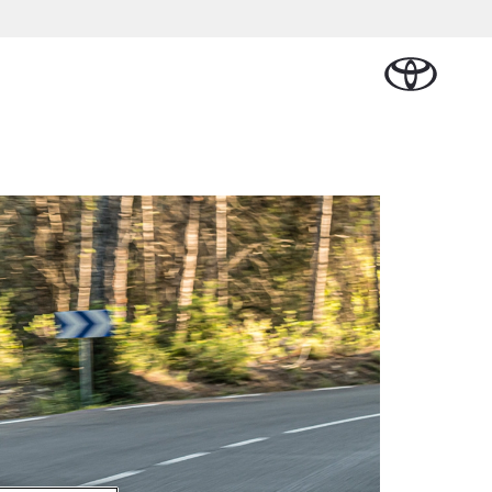
Plan een proefrit
Schade melden
Contact en
Plan een
Onderdelen &
Oplaadservice
Bedrijfswagens
Route
proefrit
an Cruiser
Accessoires
TERIJ-ELEKTRISCH
Vraag een brochure aan
Werkplaatsafspraak
ease
Thuislaadpakketten
Bedrijfswagens op
Vraag een
maken
Onderdelen
maat
brochure
l Lease
Laadpas
aan
Accessoires
Financieren of
Bekijk de verwachte
Energie en slim laden
Contact en Route
modellen
leasen
Banden
Contact en
Verzekeren
af € 32.995,-
Route
ota C-HR
 ALS PLUG-IN
BRIDE