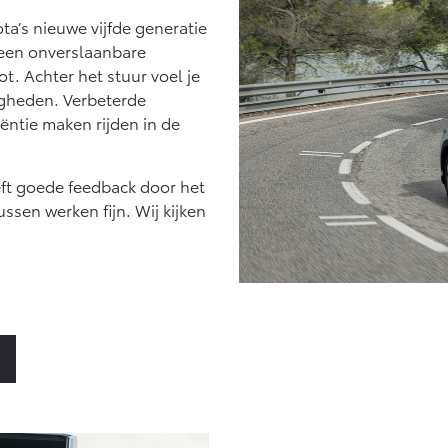
naf € 27.945,-
Vanaf € 37.500,-
Van
ta’s nieuwe vijfde generatie
 een onverslaanbare
ux (excl. BTW)
Land Cruiser (excl.
K ALS BATTERIJ-
BTW)
. Achter het stuur voel je
EKTRISCH
igheden. Verbeterde
ëntie maken rijden in de
eeft goede feedback door het
ssen werken fijn. Wij kijken
naf € 56.570,-
Vanaf € 89.986,-