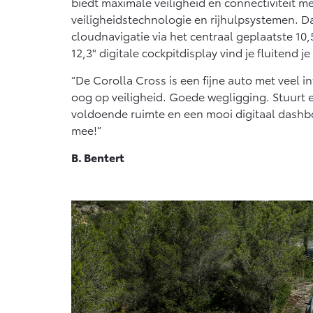
biedt maximale veiligheid en connectiviteit m
veiligheidstechnologie en rijhulpsystemen. Da
cloudnavigatie via het centraal geplaatste 10
12,3" digitale cockpitdisplay vind je fluitend j
“De Corolla Cross is een fijne auto met veel i
oog op veiligheid. Goede wegligging. Stuurt 
voldoende ruimte en een mooi digitaal dashboar
mee!”
B. Bentert