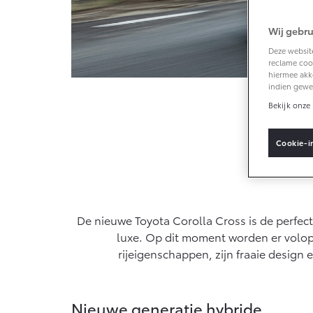
Wij gebru
Vanaf € 33.495,-
Va
Deze website
reclame cook
Toyota C-HR+
RA
hiermee akk
BATTERIJ-ELEKTRISCH
PL
indien gewe
D
Bekijk onze 
Cookie-i
Vanaf € 37.995,-
Va
Mirai
Pro
De nieuwe Toyota Corolla Cross is de perfecte
WATERSTOF-
OO
ELEKTRISCH
EL
luxe. Op dit moment worden er volop
rijeigenschappen, zijn fraaie design 
Nieuwe generatie hybride