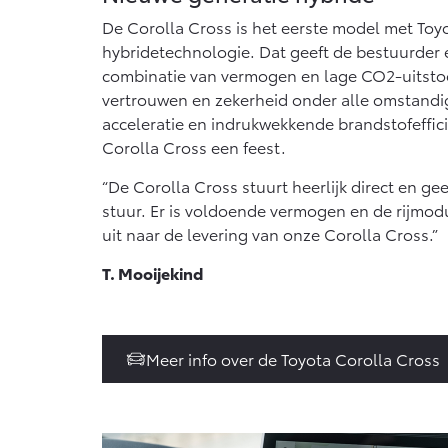
Vanaf € 76.695,-
Va
De Corolla Cross is het eerste model met Toyo
hybridetechnologie. Dat geeft de bestuurder
Proace Max (excl. BTW)
Hil
OOK ALS BATTERIJ-
OO
combinatie van vermogen en lage CO2-uitstoot
ELEKTRISCH
EL
vertrouwen en zekerheid onder alle omstand
acceleratie en indrukwekkende brandstofeffici
Corolla Cross een feest.
“De Corolla Cross stuurt heerlijk direct en g
stuur. Er is voldoende vermogen en de rijmodu
Vanaf € 46.301,-
Va
uit naar de levering van onze Corolla Cross.”
T. Mooijekind
Meer info over de Toyota Corolla Cross