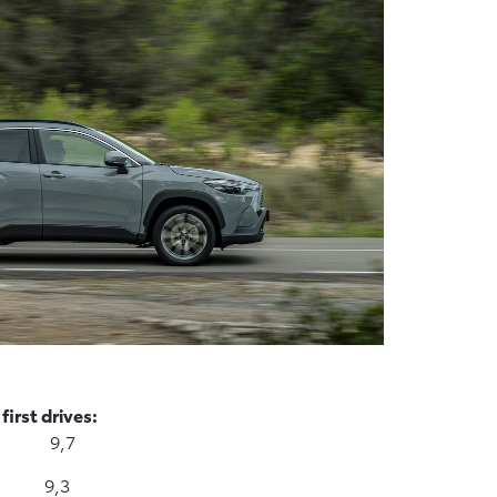
irst drives:
n 9,7
9,3