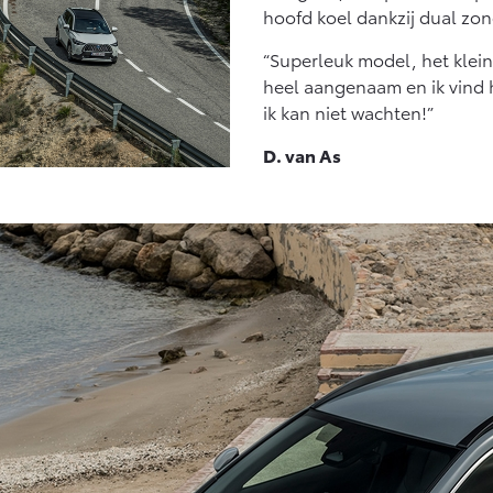
hoofd koel dankzij dual zon
“Superleuk model, het kleine
heel aangenaam en ik vind h
ik kan niet wachten!”
D. van As