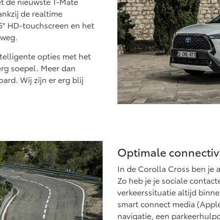
et de nieuwste T-Mate
nkzij de realtime
,5" HD-touchscreen en het
e weg.
ntelligente opties met het
erg soepel. Meer dan
d. Wij zijn er erg blij
Optimale connectivi
In de Corolla Cross ben je 
Zo heb je je sociale contact
verkeerssituatie altijd bin
smart connect media (Apple
navigatie, een parkeerhulpc