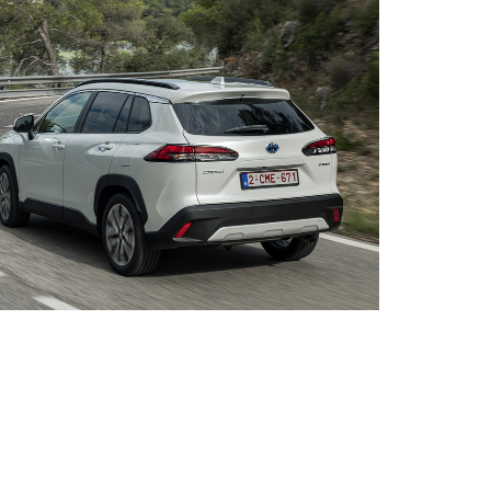
af € 55.950,-