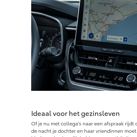
Ideaal voor het gezinsleven
Of je nu met collega's naar een afspraak rijdt
de nacht je dochter en haar vriendinnen moet