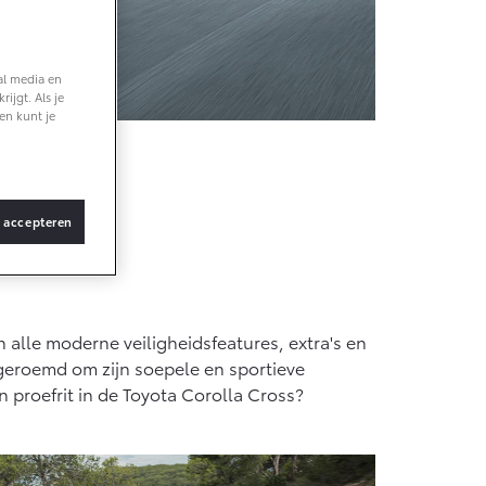
af € 36.495,-
al media en
ijgt. Als je
X Touring
en kunt je
TERIJ-ELEKTRISCH
ss
?
s accepteren
af € 48.995,-
ace Verso
n alle moderne veiligheidsfeatures, extra's en
TERIJ-ELEKTRISCH
geroemd om zijn soepele en sportieve
n proefrit in de Toyota Corolla Cross?