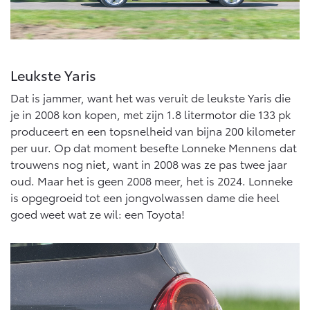
Vanaf € 76.695,-
Vanaf € 27.945,-
Proace (excl. BTW)
Proace Verso
OOK ALS BATTERIJ-
BATTERIJ-ELEKTRISCH
Leukste Yaris
ELEKTRISCH
Dat is jammer, want het was veruit de leukste Yaris die
je in 2008 kon kopen, met zijn 1.8 litermotor die 133 pk
produceert en een topsnelheid van bijna 200 kilometer
per uur. Op dat moment besefte Lonneke Mennens dat
Vanaf € 37.500,-
Vanaf € 55.950,-
trouwens nog niet, want in 2008 was ze pas twee jaar
oud. Maar het is geen 2008 meer, het is 2024. Lonneke
is opgegroeid tot een jongvolwassen dame die heel
Proace Max (excl. BTW)
Hilux (excl. BTW)
goed weet wat ze wil: een Toyota!
OOK ALS BATTERIJ-
OOK ALS BATTERIJ-
ELEKTRISCH
ELEKTRISCH