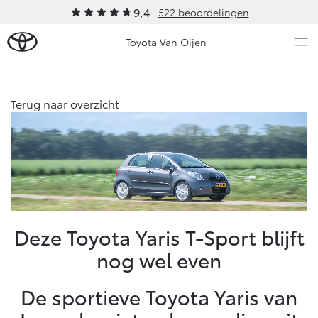
9,4
522 beoordelingen
Toyota Van Oijen
Over Ons
Terug naar overzicht
Modellen
Ons bedrijf
Occasions
Ons bedrijf
Aygo X
Yaris
Historie
HYBRIDE
HYBRIDE
Verhuur
Nieuws & Acties
Deze Toyota Yaris T-Sport blijft
Contact en Route
nog wel even
Vacatures
Onderhoud
Klantbeoordelingen
De sportieve Toyota Yaris van
Vanaf € 23.750,-
Vanaf € 27.195,-
Diensten
Service & Onderhoud