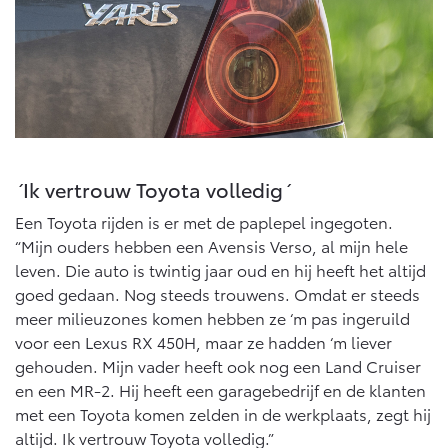
Vanaf € 46.301,-
Vanaf € 56.570,-
Land Cruiser (excl. BTW)
´Ik vertrouw Toyota volledig´
Een Toyota rijden is er met de paplepel ingegoten.
Vanaf € 89.986,-
“Mijn ouders hebben een Avensis Verso, al mijn hele
leven. Die auto is twintig jaar oud en hij heeft het altijd
goed gedaan. Nog steeds trouwens. Omdat er steeds
meer milieuzones komen hebben ze ‘m pas ingeruild
voor een Lexus RX 450H, maar ze hadden ‘m liever
gehouden. Mijn vader heeft ook nog een Land Cruiser
en een MR-2. Hij heeft een garagebedrijf en de klanten
met een Toyota komen zelden in de werkplaats, zegt hij
altijd. Ik vertrouw Toyota volledig.”