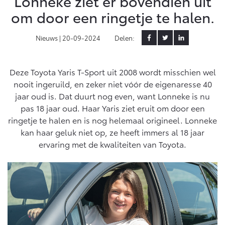
Lonneke ziet er bovendien uit
om door een ringetje te halen.
Yaris Cross
Urban Cruiser
Werkplaatsafspraak
Zakelijk
HYBRIDE
BATTERIJ-ELEKTRISCH
Private Lease
Nieuws |
20-09-2024
Delen:
Onderhoud op Maat
APK
Wat is Private Lease?
Zakelijk
Werkplaatsafspraak maken
Airco check
Deze Toyota Yaris T-Sport uit 2008 wordt misschien wel
Bereken je maandbedrag
Vakantiecheck
nooit ingeruild, en zeker niet vóór de eigenaresse 40
Private Lease voor ZZP
Toyota voor de zaak
Contact en Route
jaar oud is. Dat duurt nog even, want Lonneke is nu
Hybride Zekerheid Controle
Vanaf € 31.895,-
Vanaf € 32.995,-
Leaserijder
pas 18 jaar oud. Haar Yaris ziet eruit om door een
Toyota handleidingen
ZZP
ringetje te halen en is nog helemaal origineel. Lonneke
Financieren
Schade melden
Toyota Service Informatie (SIL)
kan haar geluk niet op, ze heeft immers al 18 jaar
Wagenparkbeheer
Corolla Hatchback
Corolla Touring Sports
ervaring met de kwaliteiten van Toyota.
HYBRIDE
HYBRIDE
Toyota Betaalplan
Plan een proefrit
Schade & Garantie
Leasen
Vraag een brochure aan
Oplaadservice
Toyota Pechhulp
Financial Lease
Schade & Glasherstel
Thuislaadpakketten
Operational Lease
Bekijk de verwachte modellen
10 jaar Toyota garantie
Vanaf € 33.495,-
Vanaf € 35.495,-
Laadpas