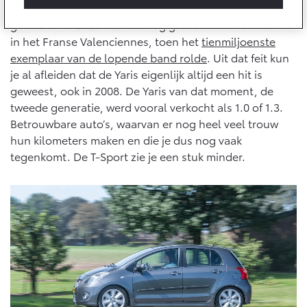
Multimedia
De Toyota Yaris is een hit. Het nieuwste model is enorm
Connected check
gewild en in 2023 was het nog groot feest in de fabriek
Navigatie updates
in het Franse Valenciennes, toen het
tienmiljoenste
bZ4X
bZ4X Touring
BATTERIJ-ELEKTRISCH
BATTERIJ-ELEKTRISCH
exemplaar van de lopende band rolde
. Uit dat feit kun
je al afleiden dat de Yaris eigenlijk altijd een hit is
geweest, ook in 2008. De Yaris van dat moment, de
tweede generatie, werd vooral verkocht als 1.0 of 1.3.
Betrouwbare auto’s, waarvan er nog heel veel trouw
hun kilometers maken en die je dus nog vaak
Vanaf € 39.995,-
Vanaf € 48.995,-
tegenkomt. De T-Sport zie je een stuk minder.
Mirai
Proace City (excl. BTW)
WATERSTOF-ELEKTRISCH
OOK ALS BATTERIJ-
ELEKTRISCH