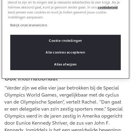
10 jaar batterijgarantie
dienst te zijn en te zorgen dat je relevante advertenties te zien krijgt. Als je
Energie en slim laden
hiermee akkoord gaat, kunt je gewoon verder gaan. In ons
cookiebeleid
Bedrijfswagens
Toyota fabrieksgarantie
leest jemeer over cookies en kunt je indien gewenst jouw cookie-
Corolla Cross
Toyota C-HR
instellingen aanpassen.
HYBRIDE
OOK ALS PLUG-IN
HYBRIDE
Bedrijfswagens op maat
Bekijk onze leveranciers
Verzekeren
Onderdelen & Accessoires
Financieren of leasen
Cookie-instellingen
Toyota Autoverzekering
Verzekeren
Onderdelen
Toyota Hybride Autoverzekering
Alle cookies accepteren
Accessoires
Vanaf € 39.995,-
Vanaf € 36.495,-
Banden
Alles afwijzen
Ook internationaal
Connected
Toyota C-HR+
RAV4
“Verder zijn we elke vier jaar betrokken bij de Special
BATTERIJ-ELEKTRISCH
PLUG-IN HYBRIDE
Olympics World Games, vergelijkbaar met de cyclus
Connected Services
van de Olympische Spelen”, vertelt Rachel. “Dan gaat
MyToyota login
er een delegatie van zo’n zestig sporters mee.” Special
MyToyota App
Olympics werd in de jaren zestig in Amerika opgericht
door Eunice Kennedy Shriver, de zus van John F.
Abonnementen
Vanaf € 37.995,-
Vanaf € 49.995,-
Kennedy. Inmiddels is het een wereldwijde beweging;