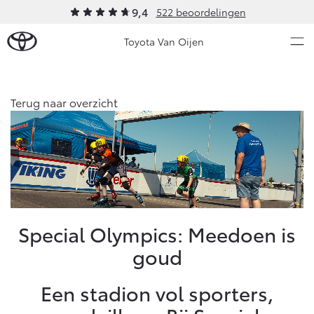
9,4
522 beoordelingen
Toyota Van Oijen
Over Ons
Terug naar overzicht
Modellen
Ons bedrijf
Occasions
Ons bedrijf
Aygo X
Yaris
Historie
HYBRIDE
HYBRIDE
Verhuur
Nieuws & Acties
Special Olympics: Meedoen is
Contact en Route
goud
Vacatures
Onderhoud
Klantbeoordelingen
Een stadion vol sporters,
Vanaf € 23.750,-
Vanaf € 27.195,-
Diensten
Service & Onderhoud