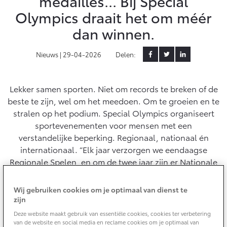
medailles... Bij Special
Olympics draait het om méér
Yaris Cross
Urban Cruiser
Werkplaatsafspraak
Zakelijk
dan winnen.
HYBRIDE
BATTERIJ-ELEKTRISCH
Private Lease
Onderhoud op Maat
APK
Nieuws |
29-04-2026
Delen:
Wat is Private Lease?
Zakelijk
Werkplaatsafspraak maken
Airco check
Bereken je maandbedrag
Vakantiecheck
Private Lease voor ZZP
Lekker samen sporten. Niet om records te breken of de
Toyota voor de zaak
Contact en Route
Hybride Zekerheid Controle
Vanaf € 31.895,-
Vanaf € 32.995,-
beste te zijn, wel om het meedoen. Om te groeien en te
Leaserijder
Toyota handleidingen
stralen op het podium. Special Olympics organiseert
ZZP
Financieren
Schade melden
sportevenementen voor mensen met een
Toyota Service Informatie (SIL)
Wagenparkbeheer
Corolla Hatchback
Corolla Touring Sports
verstandelijke beperking. Regionaal, nationaal én
HYBRIDE
HYBRIDE
Toyota Betaalplan
internationaal. “Elk jaar verzorgen we eendaagse
Plan een proefrit
Schade & Garantie
Regionale Spelen, en om de twee jaar zijn er Nationale
Leasen
Spelen waaraan ruim tweeduizend sporters uit het hele
Vraag een brochure aan
Oplaadservice
land een weekend lang meedoen”, vertelt Rachel
Toyota Pechhulp
Wij gebruiken cookies om je optimaal van dienst te
Financial Lease
Richardson, directeur van Special Olympics Nederland.
zijn
Schade & Glasherstel
Thuislaadpakketten
Operational Lease
Bekijk de verwachte modellen
Deze website maakt gebruik van essentiële cookies, cookies ter verbetering
10 jaar Toyota garantie
Vanaf € 33.495,-
Vanaf € 35.495,-
van de website en social media en reclame cookies om je optimaal van
Laadpas