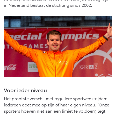
Multimedia
in Nederland bestaat de stichting sinds 2002.
Connected check
Navigatie updates
bZ4X
bZ4X Touring
BATTERIJ-ELEKTRISCH
BATTERIJ-ELEKTRISCH
Vanaf € 39.995,-
Vanaf € 48.995,-
Mirai
Proace City (excl. BTW)
WATERSTOF-ELEKTRISCH
OOK ALS BATTERIJ-
ELEKTRISCH
Voor ieder niveau
Het grootste verschil met reguliere sportwedstrijden:
iedereen doet mee op zijn of haar eigen niveau. “Onze
sporters hoeven niet aan een limiet te voldoen”, legt