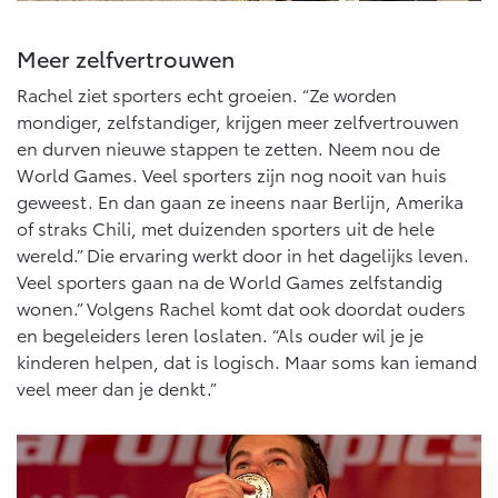
Vanaf € 46.301,-
Vanaf € 56.570,-
Meer zelfvertrouwen
Rachel ziet sporters echt groeien. “Ze worden
Land Cruiser (excl. BTW)
mondiger, zelfstandiger, krijgen meer zelfvertrouwen
en durven nieuwe stappen te zetten. Neem nou de
World Games. Veel sporters zijn nog nooit van huis
geweest. En dan gaan ze ineens naar Berlijn, Amerika
of straks Chili, met duizenden sporters uit de hele
wereld.” Die ervaring werkt door in het dagelijks leven.
Vanaf € 89.986,-
Veel sporters gaan na de World Games zelfstandig
wonen.” Volgens Rachel komt dat ook doordat ouders
en begeleiders leren loslaten. “Als ouder wil je je
kinderen helpen, dat is logisch. Maar soms kan iemand
veel meer dan je denkt.”