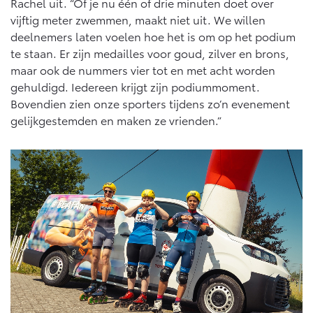
Vanaf € 76.695,-
Vanaf € 27.945,-
Rachel uit. “Of je nu één of drie minuten doet over
vijftig meter zwemmen, maakt niet uit. We willen
deelnemers laten voelen hoe het is om op het podium
te staan. Er zijn medailles voor goud, zilver en brons,
Proace (excl. BTW)
Proace Verso
OOK ALS BATTERIJ-
BATTERIJ-ELEKTRISCH
maar ook de nummers vier tot en met acht worden
ELEKTRISCH
gehuldigd. Iedereen krijgt zijn podiummoment.
Bovendien zien onze sporters tijdens zo’n evenement
gelijkgestemden en maken ze vrienden.”
Vanaf € 37.500,-
Vanaf € 55.950,-
Proace Max (excl. BTW)
Hilux (excl. BTW)
OOK ALS BATTERIJ-
OOK ALS BATTERIJ-
ELEKTRISCH
ELEKTRISCH