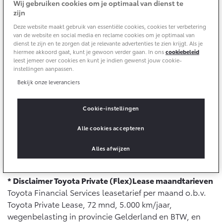
Wij gebruiken cookies om je optimaal van dienst te
zijn
Yaris Cross
Urban Cruiser
Delen:
Werkplaatsafspraak
Zakelijk
Deze website maakt gebruik van essentiële cookies, cookies ter verbetering
HYBRIDE
BATTERIJ-ELEKTRISCH
Private Lease
van de website en social media en reclame cookies om je optimaal van
Onderhoud op Maat
dienst te zijn en te zorgen dat je relevante advertenties te zien krijgt. Als je
APK
hiermee akkoord gaat, kunt je gewoon verder gaan. In ons
cookiebeleid
Wat is Private Lease?
100% elektrisch. 100% Toyota. De nieuwe bZ4X Touring
leest jemeer over cookies en kunt je indien gewenst jouw cookie-
Zakelijk
Werkplaatsafspraak maken
Airco check
instellingen aanpassen.
combineert kracht, comfort en all-wheel drive met een
Bereken je maandbedrag
Vakantiecheck
imposante actieradius tot 591 km**. En met Toyota
Bekijk onze leveranciers
Private Lease voor ZZP
Toyota voor de zaak
Contact en Route
Private Lease
vanaf € 699,- per maand
* stap je
Hybride Zekerheid Controle
Vanaf € 31.895,-
Vanaf € 32.995,-
Leaserijder
zorgeloos in, zonder verrassingen.
Bereken nu je
Toyota handleidingen
Cookie-instellingen
ZZP
maandbedrag
en plan je proefrit!
Financieren
Schade melden
Toyota Service Informatie (SIL)
Alle cookies accepteren
Wagenparkbeheer
Corolla Hatchback
Corolla Touring Sports
HYBRIDE
HYBRIDE
Toyota Betaalplan
Bereken je maandbedrag
Plan een proefrit
Alles afwijzen
Schade & Garantie
Leasen
Vraag een brochure aan
Oplaadservice
* Disclaimer Toyota Private (Flex)Lease maandtarieven
Toyota Pechhulp
Financial Lease
Toyota Financial Services leasetarief per maand o.b.v.
Schade & Glasherstel
Toyota Private Lease, 72 mnd, 5.000 km/jaar,
Thuislaadpakketten
Operational Lease
Bekijk de verwachte modellen
10 jaar Toyota garantie
Vanaf € 33.495,-
Vanaf € 35.495,-
wegenbelasting in provincie Gelderland en BTW, en
Laadpas