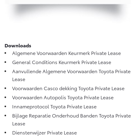
Vanaf € 76.695,-
Vanaf € 27.945,-
Proace (excl. BTW)
Proace Verso
OOK ALS BATTERIJ-
BATTERIJ-ELEKTRISCH
ELEKTRISCH
Downloads
Algemene Voorwaarden Keurmerk Private Lease
General Conditions Keurmerk Private Lease
Vanaf € 37.500,-
Vanaf € 55.950,-
Aanvullende Algemene Voorwaarden Toyota Private
Lease
Voorwaarden Casco dekking Toyota Private Lease
Proace Max (excl. BTW)
Hilux (excl. BTW)
Voorwaarden Autopolis Toyota Private Lease
OOK ALS BATTERIJ-
OOK ALS BATTERIJ-
ELEKTRISCH
ELEKTRISCH
Innameprotocol Toyota Private Lease
Bijlage Reparatie Onderhoud Banden Toyota Private
Lease
Dienstenwijzer Private Lease