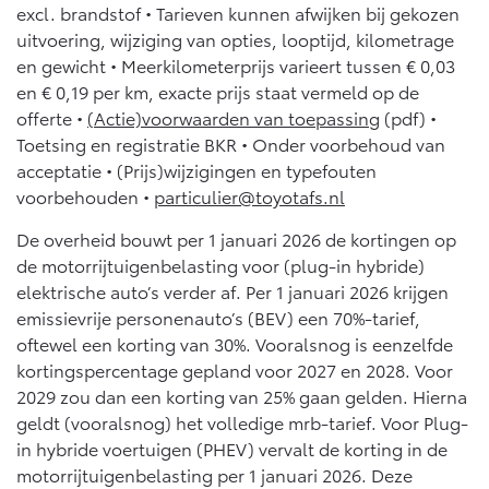
10 jaar batterijgarantie
excl. brandstof • Tarieven kunnen afwijken bij gekozen
Energie en slim laden
Bedrijfswagens
uitvoering, wijziging van opties, looptijd, kilometrage
Toyota fabrieksgarantie
Corolla Cross
Toyota C-HR
en gewicht • Meerkilometerprijs varieert tussen € 0,03
HYBRIDE
OOK ALS PLUG-IN
en € 0,19 per km, exacte prijs staat vermeld op de
HYBRIDE
Bedrijfswagens op maat
Verzekeren
Onderdelen & Accessoires
offerte •
(Actie)voorwaarden van toepassing
(pdf) •
Financieren of leasen
Toetsing en registratie BKR • Onder voorbehoud van
Toyota Autoverzekering
Verzekeren
acceptatie • (Prijs)wijzigingen en typefouten
Onderdelen
Toyota Hybride Autoverzekering
voorbehouden •
particulier@toyotafs.nl
Accessoires
Vanaf € 39.995,-
Vanaf € 36.495,-
Banden
De overheid bouwt per 1 januari 2026 de kortingen op
de motorrijtuigenbelasting voor (plug-in hybride)
elektrische auto’s verder af. Per 1 januari 2026 krijgen
Connected
Toyota C-HR+
RAV4
emissievrije personenauto’s (BEV) een 70%-tarief,
BATTERIJ-ELEKTRISCH
PLUG-IN HYBRIDE
oftewel een korting van 30%. Vooralsnog is eenzelfde
Connected Services
kortingspercentage gepland voor 2027 en 2028. Voor
2029 zou dan een korting van 25% gaan gelden. Hierna
MyToyota login
geldt (vooralsnog) het volledige mrb-tarief. Voor Plug-
MyToyota App
in hybride voertuigen (PHEV) vervalt de korting in de
Abonnementen
motorrijtuigenbelasting per 1 januari 2026. Deze
Vanaf € 37.995,-
Vanaf € 49.995,-