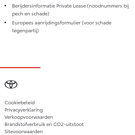
Vanaf € 46.301,-
Vanaf € 56.570,-
Berijdersinformatie Private Lease (noodnummers bij
pech en schade)
Europees aanrijdingsformulier (voor schade
Land Cruiser (excl. BTW)
tegenpartij)
Vanaf € 89.986,-
Cookiebeleid
Privacyverklaring
Verkoopvoorwaarden
Brandstofverbruik en CO2-uitstoot
Sitevoorwaarden