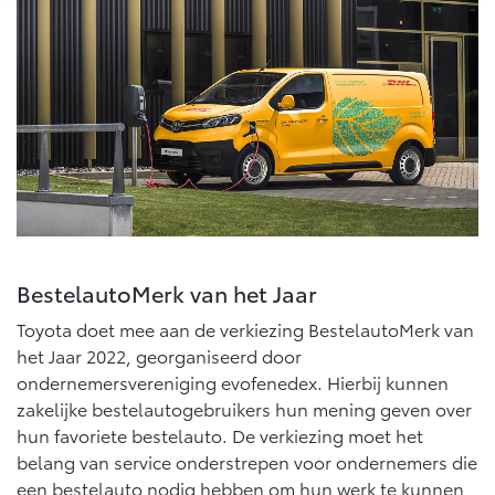
10 jaar batterijgarantie
Energie en slim laden
Bedrijfswagens
Toyota fabrieksgarantie
Corolla Cross
Toyota C-HR
HYBRIDE
OOK ALS PLUG-IN
HYBRIDE
Bedrijfswagens op maat
Verzekeren
Onderdelen & Accessoires
Financieren of leasen
Toyota Autoverzekering
Verzekeren
Onderdelen
Toyota Hybride Autoverzekering
Accessoires
Vanaf € 39.995,-
Vanaf € 36.495,-
Banden
BestelautoMerk van het Jaar
Connected
Toyota C-HR+
RAV4
Toyota doet mee aan de verkiezing BestelautoMerk van
BATTERIJ-ELEKTRISCH
PLUG-IN HYBRIDE
het Jaar 2022, georganiseerd door
Connected Services
ondernemersvereniging evofenedex. Hierbij kunnen
MyToyota login
zakelijke bestelautogebruikers hun mening geven over
MyToyota App
hun favoriete bestelauto. De verkiezing moet het
belang van service onderstrepen voor ondernemers die
Abonnementen
Vanaf € 37.995,-
Vanaf € 49.995,-
een bestelauto nodig hebben om hun werk te kunnen