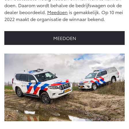
Multimedia
doen. Daarom wordt behalve de bedrijfswagen ook de
Connected check
dealer beoordeeld.
Meedoen
is gemakkelijk. Op 10 mei
Navigatie updates
bZ4X
bZ4X Touring
2022 maakt de organisatie de winnaar bekend.
BATTERIJ-ELEKTRISCH
BATTERIJ-ELEKTRISCH
MEEDOEN
Vanaf € 39.995,-
Vanaf € 48.995,-
Mirai
Proace City (excl. BTW)
WATERSTOF-ELEKTRISCH
OOK ALS BATTERIJ-
ELEKTRISCH