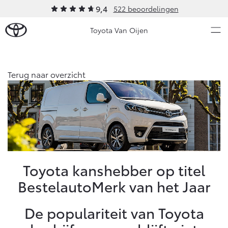
9,4
522 beoordelingen
Toyota Van Oijen
Over Ons
Terug naar overzicht
Modellen
Ons bedrijf
Occasions
Ons bedrijf
Aygo X
Yaris
Historie
HYBRIDE
HYBRIDE
Verhuur
Nieuws & Acties
Toyota kanshebber op titel
Contact en Route
BestelautoMerk van het Jaar
Vacatures
Onderhoud
Klantbeoordelingen
De populariteit van Toyota
Vanaf € 23.750,-
Vanaf € 27.195,-
Diensten
Service & Onderhoud