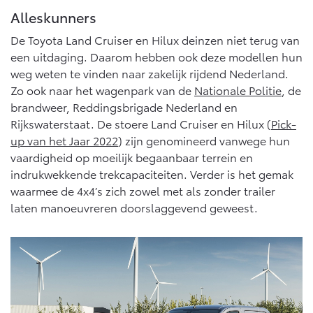
Vanaf € 76.695,-
Vanaf € 27.945,-
Alleskunners
De Toyota Land Cruiser en Hilux deinzen niet terug van
Proace (excl. BTW)
Proace Verso
een uitdaging. Daarom hebben ook deze modellen hun
OOK ALS BATTERIJ-
BATTERIJ-ELEKTRISCH
weg weten te vinden naar zakelijk rijdend Nederland.
ELEKTRISCH
Zo ook naar het wagenpark van de
Nationale Politie
, de
brandweer, Reddingsbrigade Nederland en
Rijkswaterstaat. De stoere Land Cruiser en Hilux (
Pick-
up van het Jaar 2022
) zijn genomineerd vanwege hun
vaardigheid op moeilijk begaanbaar terrein en
Vanaf € 37.500,-
Vanaf € 55.950,-
indrukwekkende trekcapaciteiten. Verder is het gemak
waarmee de 4x4’s zich zowel met als zonder trailer
laten manoeuvreren doorslaggevend geweest.
Proace Max (excl. BTW)
Hilux (excl. BTW)
OOK ALS BATTERIJ-
OOK ALS BATTERIJ-
ELEKTRISCH
ELEKTRISCH