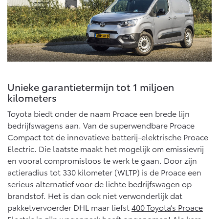
Vanaf € 46.301,-
Vanaf € 56.570,-
Land Cruiser (excl. BTW)
Unieke garantietermijn tot 1 miljoen
kilometers
Toyota biedt onder de naam Proace een brede lijn
Vanaf € 89.986,-
bedrijfswagens aan. Van de superwendbare Proace
Compact tot de innovatieve batterij-elektrische Proace
Electric. Die laatste maakt het mogelijk om emissievrij
en vooral compromisloos te werk te gaan. Door zijn
actieradius tot 330 kilometer (WLTP) is de Proace een
serieus alternatief voor de lichte bedrijfswagen op
brandstof. Het is dan ook niet verwonderlijk dat
pakketvervoerder DHL maar liefst
400 Toyota’s Proace
Electric
in zijn wagenpark heeft opgenomen! Als kers